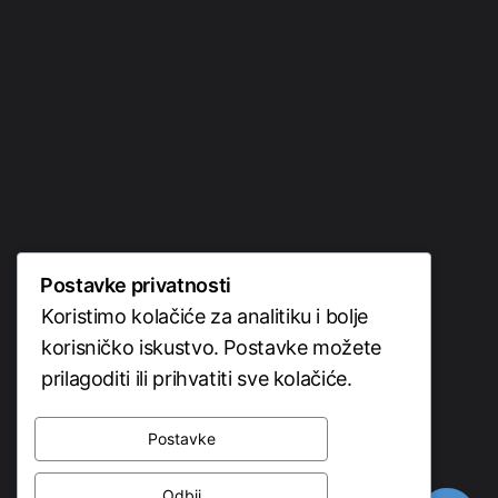
POČETNA
O NAMA
BLOG
PORTFOLIO
Postavke privatnosti
KONTAKT
Koristimo kolačiće za analitiku i bolje
korisničko iskustvo. Postavke možete
prilagoditi ili prihvatiti sve kolačiće.
Postavke
Odbij