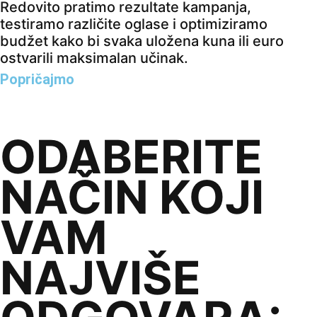
Redovito pratimo rezultate kampanja,
testiramo različite oglase i optimiziramo
budžet kako bi svaka uložena kuna ili euro
ostvarili maksimalan učinak.
Popričajmo
Javite nam o čemu razmišljate — je li vaša publika na
Instagramu?
ODABERITE
NAČIN KOJI
VAM
NAJVIŠE