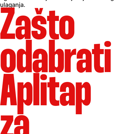
ulaganja.
Zašto
odabrati
Aplitap
za