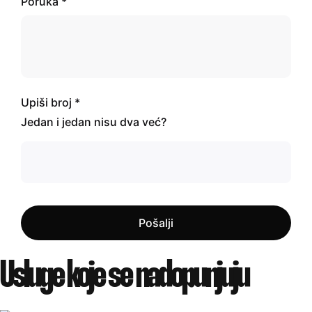
Poruka *
Upiši broj *
Jedan i jedan nisu dva već?
Pošalji
Pošalji
Usluge koje se
nadopunjuju