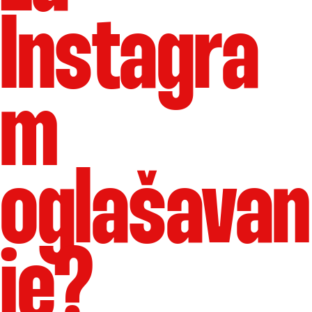
Instagra
m
oglašavan
je?