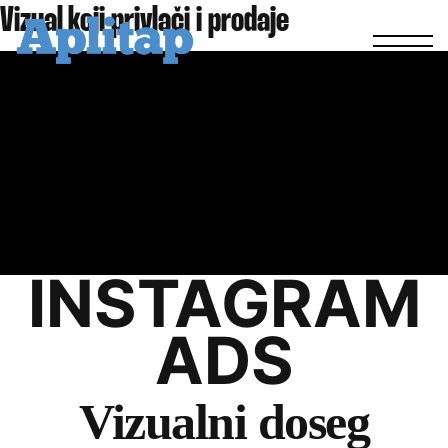
Vizual koji privlači
i
prodaje
INSTAGRAM
ADS
Vizualni
doseg