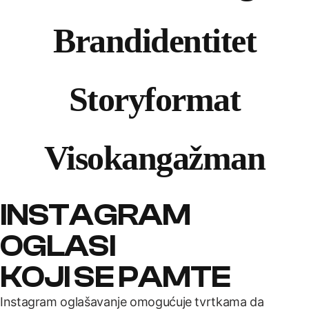
Brand
identitet
Story
format
Visok
angažman
INSTAGRAM
OGLASI
KOJI SE PAMTE
Instagram oglašavanje omogućuje tvrtkama da