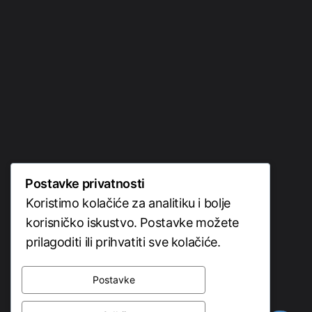
POČETNA
O NAMA
BLOG
PORTFOLIO
Postavke privatnosti
KONTAKT
Koristimo kolačiće za analitiku i bolje
korisničko iskustvo. Postavke možete
prilagoditi ili prihvatiti sve kolačiće.
Postavke