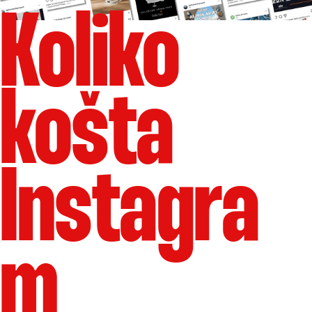
Koliko
košta
Instagra
m