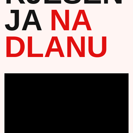
JA
NA
DLANU