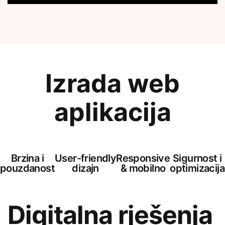
Izrada web
aplikacija
Brzina i
User-friendly
Responsive
Sigurnost i
pouzdanost
dizajn
& mobilno
optimizacija
Digitalna rješenja