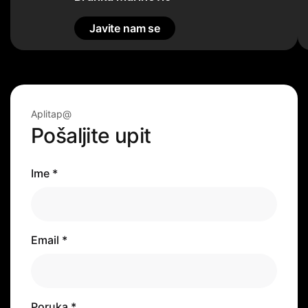
Javite nam se
Javite nam se
Aplitap@
Pošaljite upit
Ime *
Email *
Poruka *