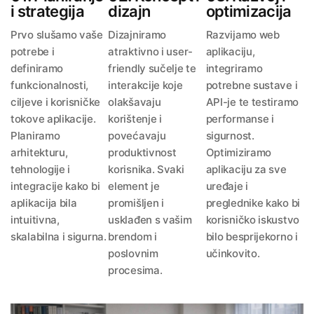
i strategija
dizajn
optimizacija
Prvo slušamo vaše
Dizajniramo
Razvijamo web
potrebe i
atraktivno i user-
aplikaciju,
definiramo
friendly sučelje te
integriramo
funkcionalnosti,
interakcije koje
potrebne sustave i
ciljeve i korisničke
olakšavaju
API-je te testiramo
tokove aplikacije.
korištenje i
performanse i
Planiramo
povećavaju
sigurnost.
arhitekturu,
produktivnost
Optimiziramo
tehnologije i
korisnika. Svaki
aplikaciju za sve
integracije kako bi
element je
uređaje i
aplikacija bila
promišljen i
preglednike kako bi
intuitivna,
usklađen s vašim
korisničko iskustvo
skalabilna i sigurna.
brendom i
bilo besprijekorno i
poslovnim
učinkovito.
procesima.