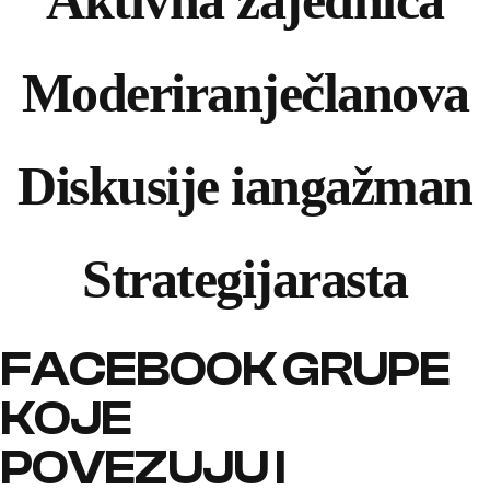
Aktivna
zajednica
Moderiranje
članova
Diskusije i
angažman
Strategija
rasta
FACEBOOK GRUPE
KOJE
POVEZUJU I