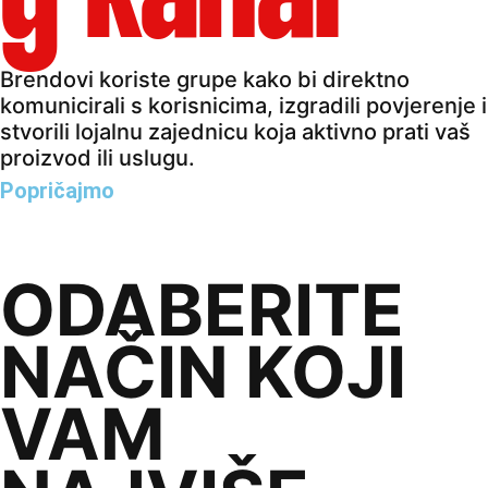
Brendovi
koriste grupe kako bi direktno
komunicirali s korisnicima, izgradili povjerenje i
stvorili lojalnu zajednicu koja aktivno prati vaš
proizvod ili uslugu.
Popričajmo
Javite nam o čemu razmišljate — je li vrijeme da
ojačate svoj brand na društvenim mrežama?
ODABERITE
NAČIN KOJI
VAM