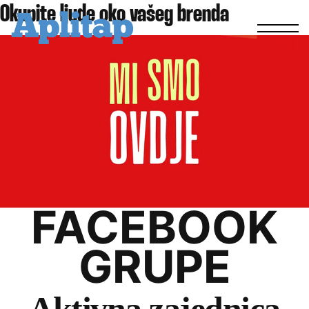
Okupite ljude
oko
vašeg
brenda
FACEBOOK
GRUPE