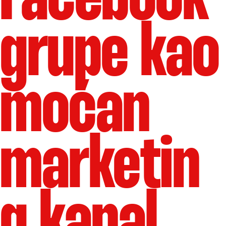
grupe kao
moćan
marketin
g kanal