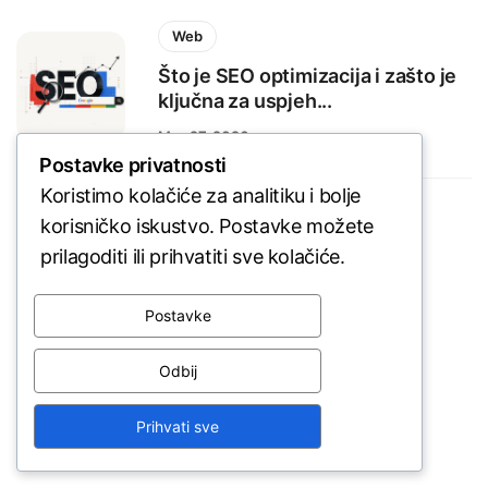
Web
Što je SEO optimizacija i zašto je
ključna za uspjeh...
May 27, 2026
Postavke privatnosti
Koristimo kolačiće za analitiku i bolje
Web
korisničko iskustvo. Postavke možete
prilagoditi ili prihvatiti sve kolačiće.
Kako znati kada je vrijeme za
redizajn web stranice?
Postavke
January 17, 2026
Odbij
Prihvati sve