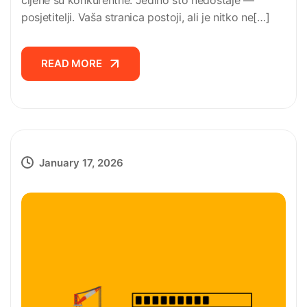
cijene su konkurentne. Jedino što nedostaje —
posjetitelji. Vaša stranica postoji, ali je nitko ne[…]
READ MORE
READ MORE
January 17, 2026