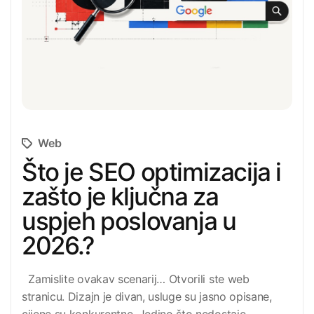
Web
Što je SEO optimizacija i
zašto je ključna za
uspjeh poslovanja u
2026.?
Zamislite ovakav scenarij… Otvorili ste web
stranicu. Dizajn je divan, usluge su jasno opisane,